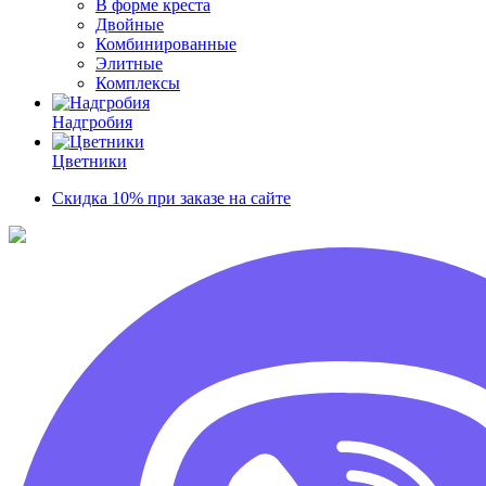
В форме креста
Двойные
Комбинированные
Элитные
Комплексы
Надгробия
Цветники
Скидка 10% при заказе на сайте